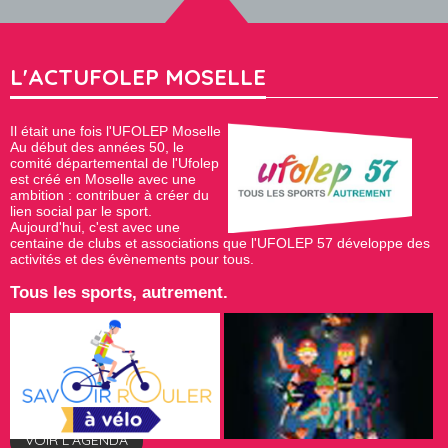
L'ACTUFOLEP MOSELLE
Il était une fois l'UFOLEP Moselle
Au début des années 50, le
comité départemental de l'Ufolep
est créé en Moselle avec une
ambition : contribuer à créer du
lien social par le sport.
Aujourd'hui, c'est avec une
centaine de clubs et associations que l'UFOLEP 57 développe des
activités et des évènements pour tous.
Tous les sports, autrement.
VOIR L'AGENDA