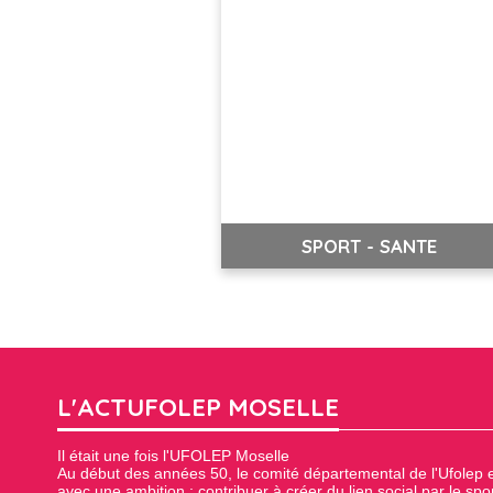
SPORT - SANTE
L'ACTUFOLEP MOSELLE
Il était une fois l'UFOLEP Moselle
Au début des années 50, le comité départemental de l'Ufolep 
avec une ambition : contribuer à créer du lien social par le spor