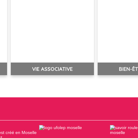
VIE ASSOCIATIVE
BIEN-ÊT
est créé en Moselle
t.